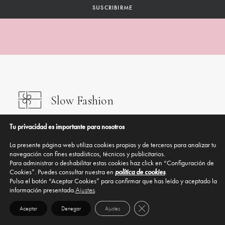
Slow Fashion
Creado de forma artesanal en España.
Tu privacidad es importante para nosotros
La presente página web utiliza cookies propias y de terceros para analizar tu
Diseñado con corazón
navegación con fines estadísticos, técnicos y publicitarios.
Para administrar o deshabilitar estas cookies haz click en “Configuración de
Desde el diseño hasta el packaging, hecho
Cookies”. Puedes consultar nuestra en
política de cookies
.
Pulsa el botón “Aceptar Cookies” para confirmar que has leído y aceptado la
con cariño.
información presentada.
Ajustes
.
Close GDPR Cookie Banner
Aceptar
Denegar
Ajustes
Pago 100% seguro