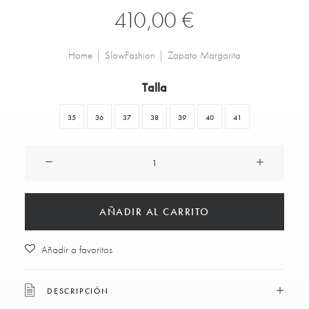
410,00
€
Home
SlowFashion
Zapato Margarita
Talla
35
36
37
38
39
40
41
Zapato
Margarita
cantidad
AÑADIR AL CARRITO
Añadir a favoritos
DESCRIPCIÓN