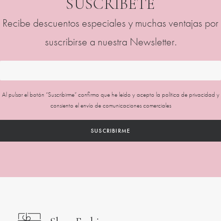
SUSCRÍBETE
la
la
página
página
Recibe descuentos especiales y muchas ventajas por
de
de
producto
producto
suscribirse a nuestra Newsletter.
Al pulsar el botón “Suscribirme” confirmo que he leído y acepto la
política de privacidad
y
consiento el envío de comunicaciones comerciales