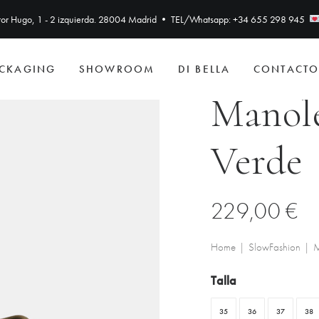
ctor Hugo, 1 - 2 izquierda. 28004 Madrid • TEL/Whatsapp: +34 655 298 945
CKAGING
SHOWROOM
DI BELLA
CONTACT
Manole
Verde
229,00
€
Home
SlowFashion
M
Talla
35
36
37
38