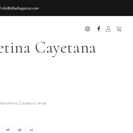
info@dibellagarcia.com
O
tina Cayetana
anoletina Cayetana verde
39
40
41