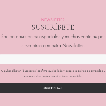
producto
produc
NEWSLETTER
SUSCRÍBETE
Recibe descuentos especiales y muchas ventajas por
suscribirse a nuestra Newsletter.
Al pulsar el botón “Suscribirme” confirmo que he leído y acepto la
política de privacidad
y
consiento el envío de comunicaciones comerciales